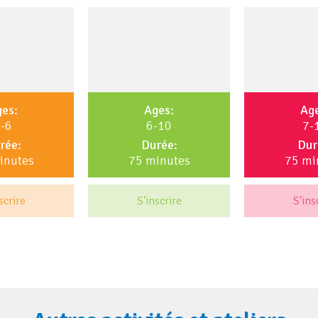
es:
Ages:
Ag
-6
6-10
7-
rée:
Durée:
Dur
inutes
75 minutes
75 mi
scrire
S'inscrire
S'ins