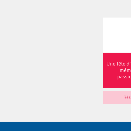
Une fête d
mémo
passi
Rés