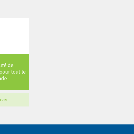
uté de
pour tout le
nde
rver