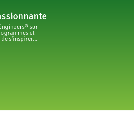
assionnante
Engineers® sur
programmes et
e s'inspirer...