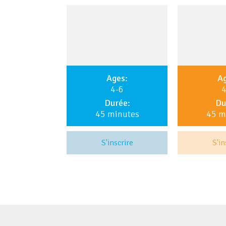
Ages:
Ag
4-6
4
Durée:
Du
45 minutes
45 m
S'inscrire
S'in