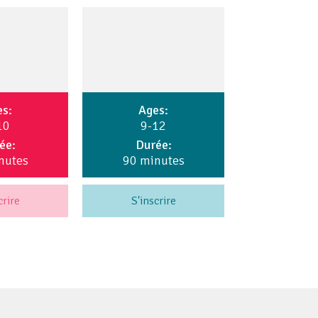
es:
Ages:
10
9-12
ée:
Durée:
nutes
90 minutes
crire
S'inscrire