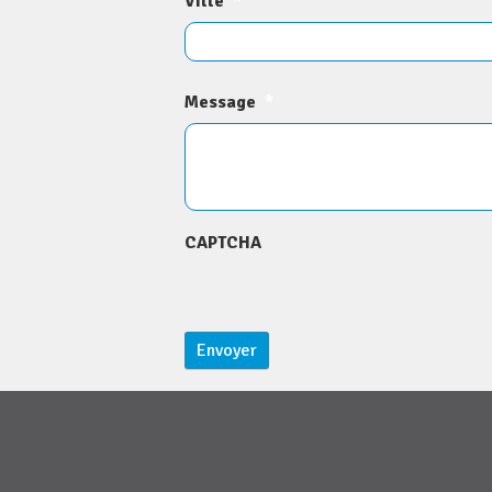
Ville
*
Message
*
CAPTCHA