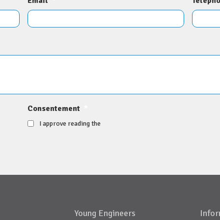
Email
*
Téléph
Consentement
*
I approve reading the
Young Engineers
Infor