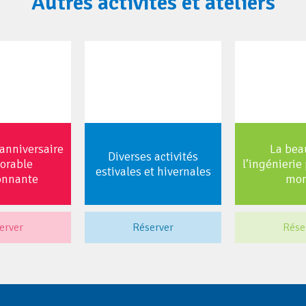
Autres activités et ateliers
’anniversaire
La bea
Diverses activités
rable
l’ingénierie 
estivales et hivernales
onnante
mo
erver
Réserver
Rése